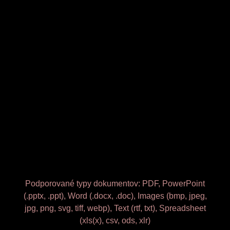
Podporované typy dokumentov: PDF, PowerPoint
(.pptx, .ppt), Word (.docx, .doc), Images (bmp, jpeg,
jpg, png, svg, tiff, webp), Text (rtf, txt), Spreadsheet
(xls(x), csv, ods, xlr)