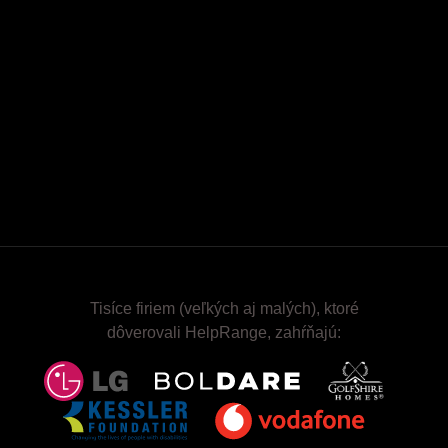
Tisíce firiem (veľkých aj malých), ktoré
dôverovali HelpRange, zahŕňajú: