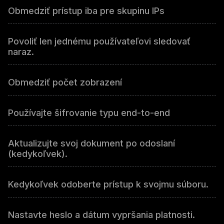
Obmedziť prístup iba pre skupinu IPs
Povoliť len jednému používateľovi sledovať
naraz.
Obmedziť počet zobrazení
Používajte šifrovanie typu end-to-end
Aktualizujte svoj dokument po odoslaní
(kedykoľvek).
Kedykoľvek odoberte prístup k svojmu súboru.
Nastavte heslo a dátum vypršania platnosti.